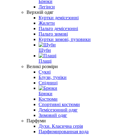
Брюки
Легінси
Верхній одяг
Куртки демісезонні
Жилети
Пальто демісезонні
Пальто зимові
Куртки зимові, пуховики
Шуби
Плащі
Великі розміри
Сукні
Блузи, туніки
Спідниці
Брюки
Костюми
Спортивні костюми
Демісезонний одяг
Зимовий одяг
Парфуми
Духи. Класична серія
Парфюмированная вода