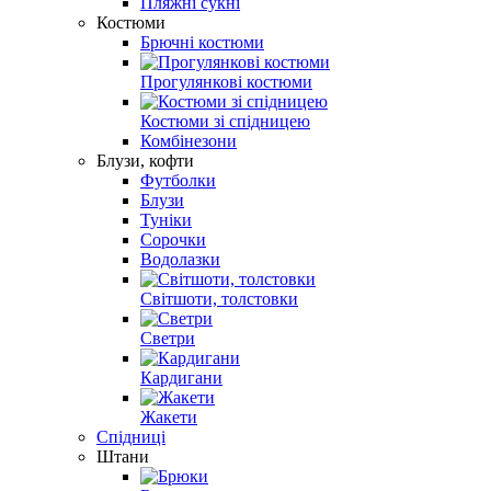
Пляжні сукні
Костюми
Брючні костюми
Прогулянкові костюми
Костюми зі спідницею
Комбінезони
Блузи, кофти
Футболки
Блузи
Туніки
Сорочки
Водолазки
Світшоти, толстовки
Светри
Кардигани
Жакети
Спідниці
Штани