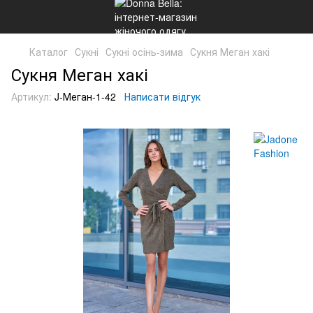
Каталог
Сукні
Сукні осінь-зима
Сукня Меган хакі
Сукня Меган хакі
Артикул:
J-Меган-1-42
Написати відгук