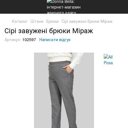
Каталог
Штани
Брюки
Сірі завужені брюки Міраж
Сірі завужені брюки Міраж
Артикул:
102597
Написати відгук