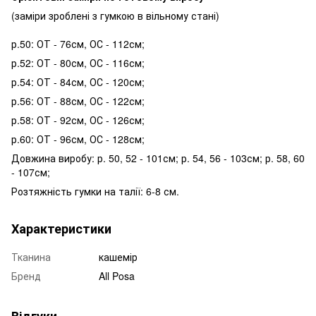
(заміри зроблені з гумкою в вільному стані)
р.50: ОТ - 76см, ОС - 112см;
р.52: ОТ - 80см, ОС - 116см;
р.54: ОТ - 84см, ОС - 120см;
р.56: ОТ - 88см, ОС - 122см;
р.58: ОТ - 92см, ОС - 126см;
р.60: ОТ - 96см, ОС - 128см;
Довжина виробу: р. 50, 52 - 101см; р. 54, 56 - 103см; р. 58, 60
- 107см;
Розтяжність гумки на талії: 6-8 см.
Характеристики
Тканина
кашемір
Бренд
All Posa
Відгуки