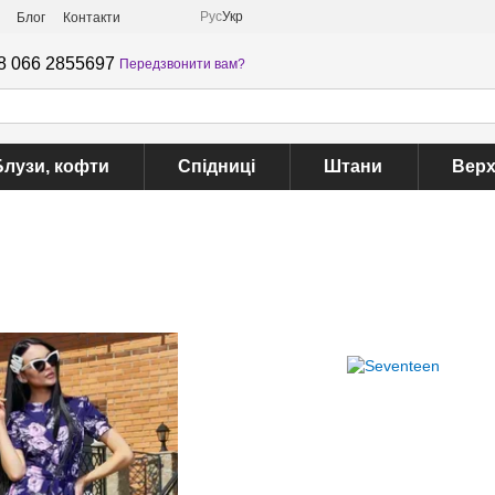
Рус
Укр
Блог
Контакти
8 066 2855697
Передзвонити вам?
Блузи, кофти
Спідниці
Штани
Верх