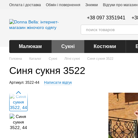
Перейти до основного контенту
Оплата і доставка
Обмін і повернення
Знижки
Відгуки про магазин
+38 097 3351941
+3
Малюкам
Сукні
Костюми
Головна
Каталог
Сукні
Літні сукні
Синя сукня 3522
Синя сукня 3522
Артикул: 3522-44
Написати відгук