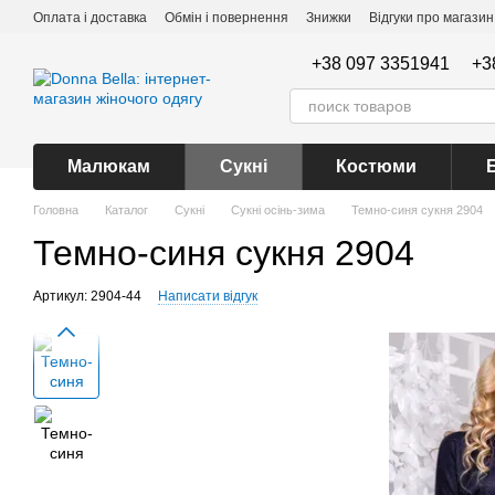
Перейти до основного контенту
Оплата і доставка
Обмін і повернення
Знижки
Відгуки про магазин
+38 097 3351941
+3
Малюкам
Сукні
Костюми
Головна
Каталог
Сукні
Сукні осінь-зима
Темно-синя сукня 2904
Темно-синя сукня 2904
Артикул: 2904-44
Написати відгук