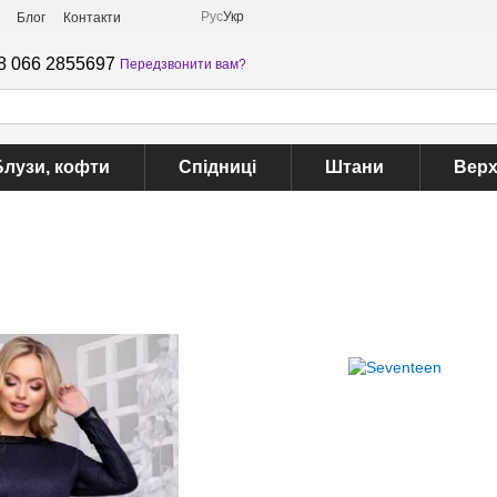
Рус
Укр
Блог
Контакти
8 066 2855697
Передзвонити вам?
Блузи, кофти
Спідниці
Штани
Верх