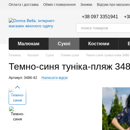
Перейти до основного контенту
Оплата і доставка
Обмін і повернення
Знижки
Відгуки про магазин
+38 097 3351941
+3
Малюкам
Сукні
Костюми
Головна
Каталог
Сукні
Пляжні сукні
Темно-синя туніка-пляж 3486
Темно-синя туніка-пляж 34
Артикул: 3486-42
Написати відгук