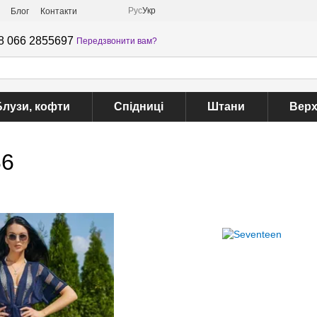
Рус
Укр
Блог
Контакти
8 066 2855697
Передзвонити вам?
Блузи, кофти
Спідниці
Штани
Верх
86