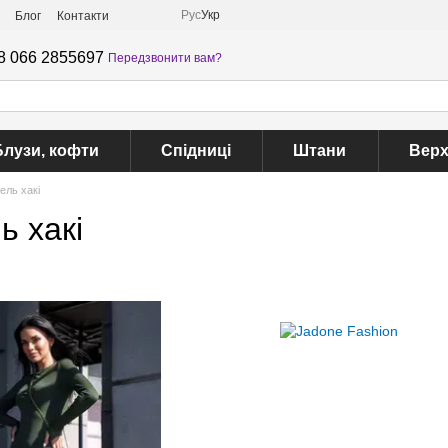
Рус
Укр
Блог
Контакти
8 066 2855697
Передзвонити вам?
Блузи, кофти
Спідниці
Штани
Верх
ель хакі
ь хакі