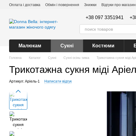
Перейти до основного контенту
Оплата і доставка
Обмін і повернення
Знижки
Відгуки про магазин
+38 097 3351941
+3
Малюкам
Сукні
Костюми
Головна
Каталог
Сукні
Сукні осінь-зима
Трикотажна сукня міді Арі
Трикотажна сукня міді Аріел
Артикул: Аріель-1
Написати відгук