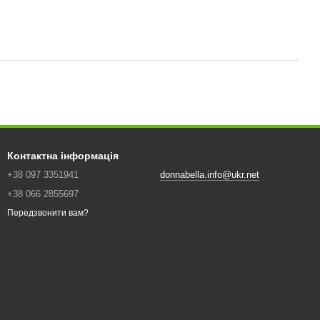
Контактна інформація
+38 097 3351941
donnabella.info@ukr.net
+38 066 2855697
Передзвонити вам?