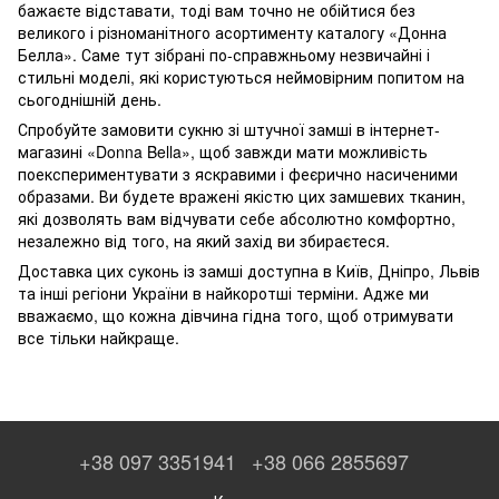
бажаєте відставати, тоді вам точно не обійтися без
великого і різноманітного асортименту каталогу «Донна
Белла». Саме тут зібрані по-справжньому незвичайні і
стильні моделі, які користуються неймовірним попитом на
сьогоднішній день.
Спробуйте замовити сукню зі штучної замші в інтернет-
магазині «Donna Bella», щоб завжди мати можливість
поекспериментувати з яскравими і феєрично насиченими
образами. Ви будете вражені якістю цих замшевих тканин,
які дозволять вам відчувати себе абсолютно комфортно,
незалежно від того, на який захід ви збираєтеся.
Доставка цих суконь із замші доступна в Київ, Дніпро, Львів
та інші регіони України в найкоротші терміни. Адже ми
вважаємо, що кожна дівчина гідна того, щоб отримувати
все тільки найкраще.
+38 097 3351941
+38 066 2855697