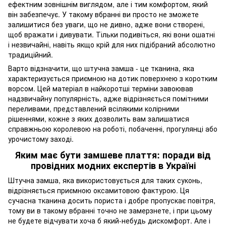
ефектним зовнішнім виглядом, але і тим комфортом, який
він забезпечує. У такому вбранні ви просто не зможете
залишитися без уваги, що не дивно, адже вони створені,
щоб вражати і дивувати. Тільки подивіться, які вони ошатні
і незвичайні, навіть якщо крій для них підібраний абсолютно
традиційний.
Варто відзначити, що штучна замша - це тканина, яка
характеризується приємною на дотик поверхнею з коротким
ворсом. Цей матеріал в найкоротші терміни завоював
надзвичайну популярність, адже відрізняється помітними
переливами, представлений всілякими колірними
рішеннями, кожне з яких дозволить вам залишатися
справжньою королевою на роботі, побаченні, прогулянці або
урочистому заході.
Яким має бути замшеве плаття: поради від
провідних модних експертів в Україні
Штучна замша, яка використовується для таких суконь,
відрізняється приємною оксамитовою фактурою. Ця
сучасна тканина досить пориста і добре пропускає повітря,
тому ви в такому вбранні точно не замерзнете, і при цьому
не будете відчувати хоча б який-небудь дискомфорт. Але і