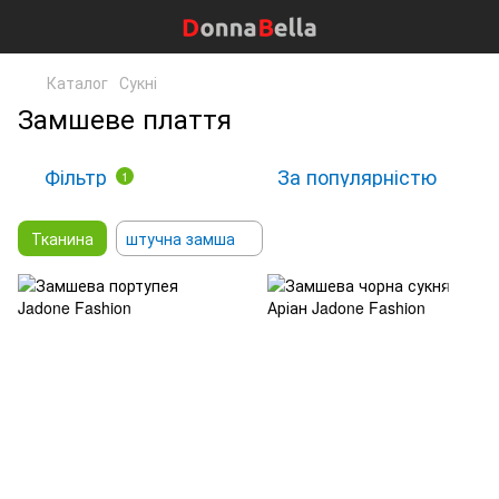
Каталог
Сукні
Замшеве плаття
Фільтр
За популярністю
1
Тканина
штучна замша