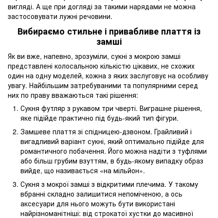
вигляді. А ще при догляді за такими нарядами не можна
застосовувати лужні речовини.
Вибираємо стильне і привабливе плаття із
замші
Як ви вже, напевно, зрозуміли, сукні з мокрою замші
представлені колосальною кількістю цікавих, не схожих
один на одну моделей, кожна з яких заслуговує на особливу
увагу. Найбільшим затребуваними та популярними серед
них по праву вважаються такі рішення:
Сукня футляр з рукавом три чверті. Виграшне рішення,
яке підійде практично під будь-який тип фігури.
Замшеве плаття зі спідницею-дзвоном. Грайливий і
вигадливий варіант сукні, який оптимально підійде для
романтичного побачення. Його можна надіти з туфлями
або більш грубим взуттям, в будь-якому випадку образ
вийде, що називається «на мільйон».
Сукня з мокрої замші з відкритими плечима. У такому
вбранні складно залишитися непоміченою, а ось
аксесуари для нього можуть бути використані
найрізноманітніші: від строкатої хустки до масивної