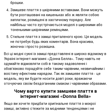
брошки.
Замшеве плаття з шкіряними вставками. Вони можуть
бути розташовані на кишеньках або ж являти собою
заплатки, розміщені в хаотичному порядку. Але
найбільш часто зустрічаються моделі з широкими або
тоненькими шкіряними ремінцями.
Стильне плаття з замші приталеного крою. Ця модель
не потребує будь-яких коментарів. Вона красива,
жіночна і просто розкішна.
Всі ці модні сукні із замші представлені в широко відомому в
Україні інтернет-магазині «Донна Белла». Тому навіть не
здумайте відмовляти собі в такому задоволенні і
обов'язково порадуйте себе таким чарівним, незвичайним і
воістину ефектним нарядом. Так як замшеве плаття - це
модель, яку ви будете носити довгі роки, вражаючи
оточуючих своїм бездоганним смаком і чарівними образами.
Чому варто купити замшеве плаття в
інтернет-магазині «Donna Bella»
Якщо ви хочете придбати оригінальне плаття з мокрої
замші, активно стежите за модними тенденціями і не