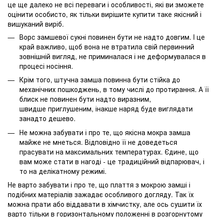
це ще далеко не всі переваги і особливості, які ви зможете
оцінити особисто, як тільки вирішите купити таке якісний і
вишуканий виріб.
Ворс замшевої сукні повинен бути не надто довгим. І це
край важливо, щоб вона не втратила свій первинний
зовнішній вигляд, не приминалася і не деформувалася в
процесі носіння.
Крім того, штучна замша повинна бути стійка до
механічних пошкоджень, в тому числі до протирання. А її
блиск не повинен бути надто виразним,
швидше приглушеним, інакше наряд буде виглядати
занадто дешево.
Не можна забувати і про те, що якісна мокра замша
майже не мнеться. Відповідно її не доведеться
прасувати на максимальних температурах. Єдине, що
вам може стати в нагоді - це традиційний відпарювач, і
то на делікатному режимі.
Не варто забувати і про те, що плаття з мокрою замші і
подібних матеріалів зажадає особливого догляду. Так їх
можна прати або віддавати в хімчистку, але ось сушити їх
варто тільки в горизонтальному положенні в розгорнутому