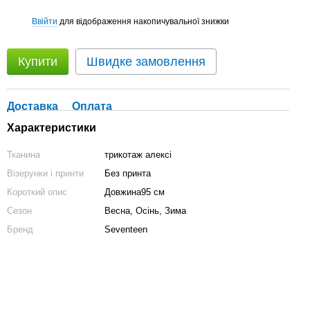
Ввійти
для відображення накопичувальної знижки
%
Купити
Швидке замовлення
Доставка
Оплата
Характеристики
Тканина
трикотаж алексі
Візерунки і принти
Без принта
Короткий опис
Довжина95 см
Сезон
Весна, Осінь, Зима
Бренд
Seventeen