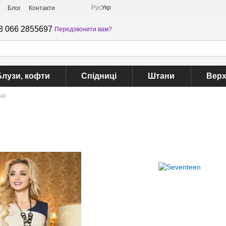
Рус
Укр
Блог
Контакти
8 066 2855697
Передзвонити вам?
Блузи, кофти
Спідниці
Штани
Верх
ій
й