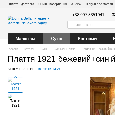
Перейти до основного контенту
Оплата і доставка
Обмін і повернення
Знижки
Відгуки про магазин
+38 097 3351941
+3
Малюкам
Сукні
Костюми
Головна
Каталог
Сукні
Сукні осінь-зима
Плаття 1921 бежевий+син
Плаття 1921 бежевий+сині
Артикул: 1921-44
Написати відгук