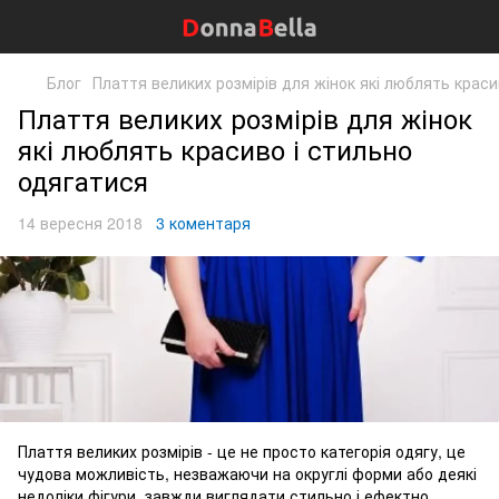
Блог
Плаття великих розмірів для жінок які люблять краси
Плаття великих розмірів для жінок
які люблять красиво і стильно
одягатися
14 вересня 2018
3 коментаря
Плаття великих розмірів - це не просто категорія одягу, це
чудова можливість, незважаючи на округлі форми або деякі
недоліки фігури, завжди виглядати стильно і ефектно,