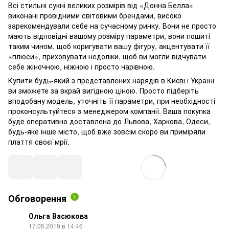
Всі стильні сукні великих розмірів від «Донна Белла»
виконані провідними світовими брендами, високо
зарекомендували себе на сучасному ринку. Вони не просто
мають відповідні вашому розміру параметри, вони пошиті
таким чином, щоб коригувати вашу фігуру, акцентувати її
«плюси», приховувати недоліки, щоб ви могли відчувати
себе жіночною, ніжною і просто чарівною.
Купити будь-який з представлених нарядів в Києві і Україні
ви зможете за вкрай вигідною ціною. Просто підберіть
вподобану модель, уточніть її параметри, при необхідності
проконсультуйтеся з менеджером компанії. Ваша покупка
буде оперативно доставлена ​​до Львова, Харкова, Одеси,
будь-яке інше місто, щоб вже зовсім скоро ви приміряли
плаття своєї мрії.
Обговорення
1
Ольга Васюкова
17.05.2019 в 14:46