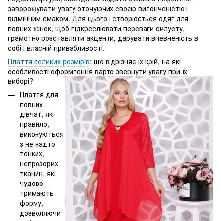
заворожувати увагу оточуючих своєю витонченістю і
відмінним смаком. Для цього і створюється одяг для
повних жінок, щоб підкреслювати переваги силуету,
грамотно розставляти акценти, дарувати впевненість в
собі і власній привабливості.
Плаття великих розмірів
: що відрізняє їх крій, на які
особливості оформлення варто звернути увагу при їх
виборі?
Плаття для
повних
дівчат, як
правило,
виконуються
з не надто
тонких,
непрозорих
тканин, які
чудово
тримають
форму,
дозволяючи