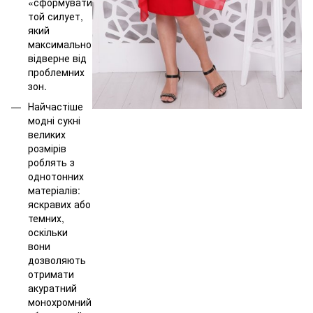
«сформувати»
той силует,
який
максимально
відверне від
проблемних
зон.
Найчастіше
модні сукні
великих
розмірів
роблять з
однотонних
матеріалів:
яскравих або
темних,
оскільки
вони
дозволяють
отримати
акуратний
монохромний