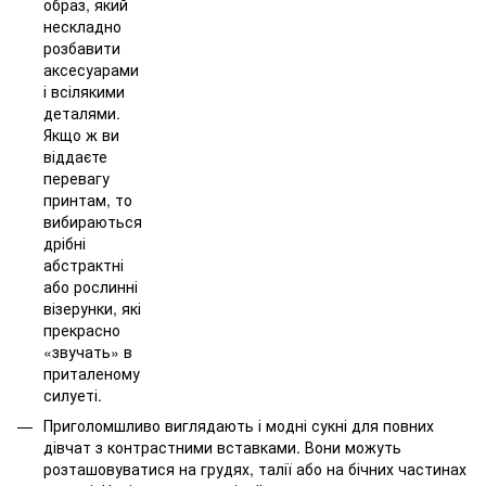
образ, який
нескладно
розбавити
аксесуарами
і всілякими
деталями.
Якщо ж ви
віддаєте
перевагу
принтам, то
вибираються
дрібні
абстрактні
або рослинні
візерунки, які
прекрасно
«звучать» в
приталеному
силуеті.
Приголомшливо виглядають і модні сукні для повних
дівчат з контрастними вставками. Вони можуть
розташовуватися на грудях, талії або на бічних частинах