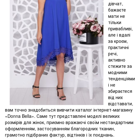
дівчат,
бажаєте
мати не
тільки
привабливі,
але і вдалі
за кроєм,
практичні
речі,
активно
стежите за
модними
тенденціями
і не
збираєтеся
від них
відставати,
вам точно знадобиться вивчити каталог інтернет-магазину
«Donna Bella». Саме тут представлені моделі великих
розмірів для жінок, приємно вражаючі своїм нестандартним
оформленням, застосуванням благородних тканин,
грамотно підібраних фактур, відтінків і їх поєднань.