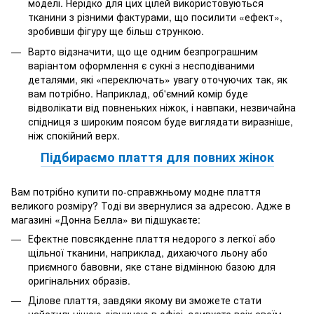
моделі. Нерідко для цих цілей використовуються
тканини з різними фактурами, що посилити «ефект»,
зробивши фігуру ще більш стрункою.
Варто відзначити, що ще одним безпрограшним
варіантом оформлення є сукні з несподіваними
деталями, які «переключать» увагу оточуючих так, як
вам потрібно. Наприклад, об'ємний комір буде
відволікати від повненьких ніжок, і навпаки, незвичайна
спідниця з широким поясом буде виглядати виразніше,
ніж спокійний верх.
Підбираємо плаття для повних жінок
Вам потрібно купити по-справжньому модне плаття
великого розміру? Тоді ви звернулися за адресою. Адже в
магазині «Донна Белла» ви підшукаєте:
Ефектне повсякденне плаття недорого з легкої або
щільної тканини, наприклад, дихаючого льону або
приємного бавовни, яке стане відмінною базою для
оригінальних образів.
Ділове плаття, завдяки якому ви зможете стати