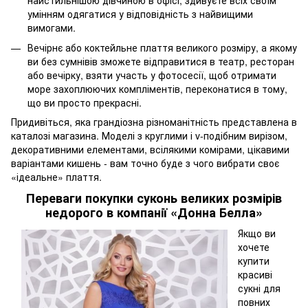
найстильнішою дівчиною в офісі, здивуєте всіх своїм
умінням одягатися у відповідність з найвищими
вимогами.
Вечірнє або коктейльне плаття великого розміру, а якому
ви без сумнівів зможете відправитися в театр, ресторан
або вечірку, взяти участь у фотосесії, щоб отримати
море захоплюючих компліментів, переконатися в тому,
що ви просто прекрасні.
Придивіться, яка грандіозна різноманітність представлена ​​в
каталозі магазина. Моделі з круглими і v-подібним вирізом,
декоративними елементами, всілякими комірами, цікавими
варіантами кишень - вам точно буде з чого вибрати своє
«ідеальне» плаття.
Переваги покупки суконь великих розмірів
недорого в компанії «Донна Белла»
Якщо ви
хочете
купити
красиві
сукні для
повних