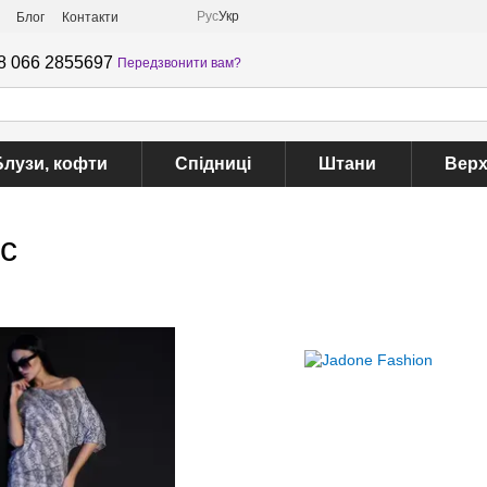
Рус
Укр
Блог
Контакти
8 066 2855697
Передзвонити вам?
Блузи, кофти
Спідниці
Штани
Верх
іс