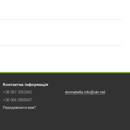
Контактна інформація
+38 097 3351941
donnabella.info@ukr.net
+38 066 2855697
Передзвонити вам?