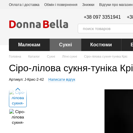
Перейти до основного контенту
Оплата і доставка
Обмін і повернення
Знижки
Відгуки про магазин
+38 097 3351941
+3
Малюкам
Сукні
Костюми
Головна
Каталог
Сукні
Літні сукні
Сіро-лілова сукня-туніка Кріс
Сіро-лілова сукня-туніка Кр
Артикул: J-Крис-2-42
Написати відгук