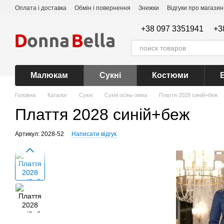
Перейти до основного контенту
Оплата і доставка
Обмін і повернення
Знижки
Відгуки про магазин
+38 097 3351941
+3
Малюкам
Сукні
Костюми
Головна
Каталог
Сукні
Сукні осінь-зима
Плаття 2028 синій+беж
Плаття 2028 синій+беж
Артикул: 2028-52
Написати відгук