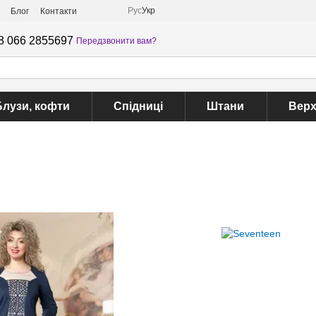
Рус
Укр
Блог
Контакти
8 066 2855697
Передзвонити вам?
Блузи, кофти
Спідниці
Штани
Верх